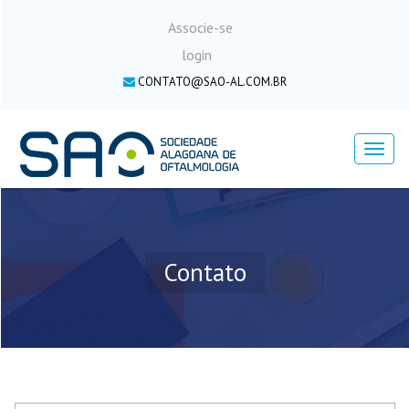
Associe-se
login
CONTATO@SAO-AL.COM.BR
Menu
Contato