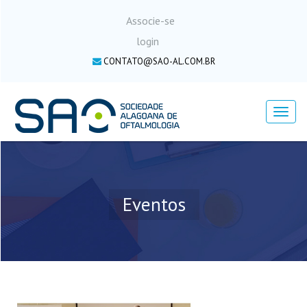
Associe-se
login
CONTATO@SAO-AL.COM.BR
Menu
Eventos