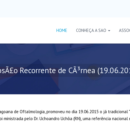
HOME
CONHEÇA A SAO
ASSO
osÃ£o Recorrente de CÃ³rnea (19.06.20
agoana de Oftalmologia, promoveu no dia 19.06.2015 o já tradicional 
oi ministrada pelo Dr. Uchoandro Uchôa (RN), uma referência nacional 