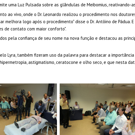
ite uma Luz Pulsada sobre as glândulas de Meibomius, reativando-as 
nto ao vivo, onde o Dr. Leonardo realizou o procedimento nos doutor
r melhora logo após o procedimento" disse o Dr. Antôino de Pádua. E a
es de contato com maior conforto".
odos pela confiança de seu nome na nova função e destacou as princi
celo Lyra, também fizeram uso da palavra para destacar a importânci
 hipermetropia, astigmatismo, ceratocone e olho seco, e que nesta da