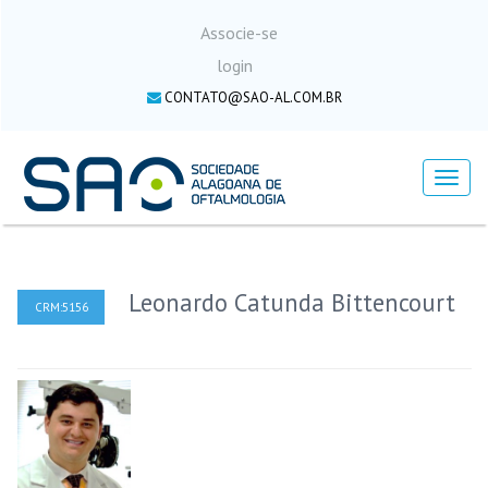
Associe-se
login
CONTATO@SAO-AL.COM.BR
Menu
Leonardo Catunda Bittencourt
CRM:5156