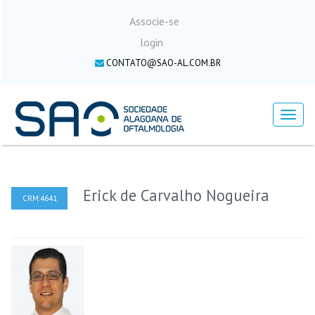
Associe-se
login
CONTATO@SAO-AL.COM.BR
Menu
Erick de Carvalho Nogueira
CRM:4641