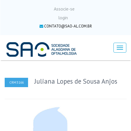
Associe-se
login
CONTATO@SAO-AL.COM.BR
Menu
Juliana Lopes de Sousa Anjos
CRM:5166