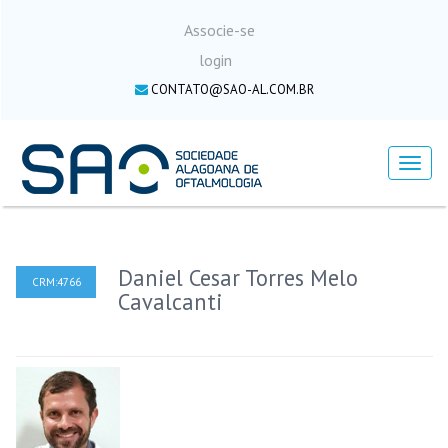
Associe-se
login
CONTATO@SAO-AL.COM.BR
Menu
Daniel Cesar Torres Melo
CRM:4766
Cavalcanti