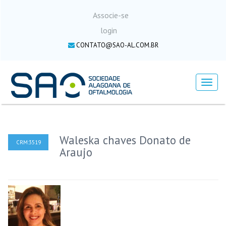
Associe-se
login
CONTATO@SAO-AL.COM.BR
Menu
Waleska chaves Donato de
CRM:3519
Araujo