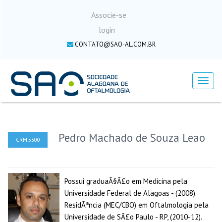
Associe-se
login
CONTATO@SAO-AL.COM.BR
Menu
Pedro Machado de Souza Leao
CRM:5300
Possui graduaÃ§Ã£o em Medicina pela
Universidade Federal de Alagoas - (2008).
ResidÃªncia (MEC/CBO) em Oftalmologia pela
Universidade de SÃ£o Paulo - RP, (2010-12).