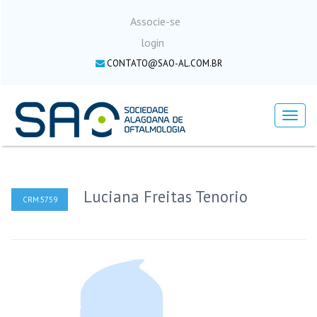
Associe-se
login
CONTATO@SAO-AL.COM.BR
Menu
Luciana Freitas Tenorio
CRM:5759