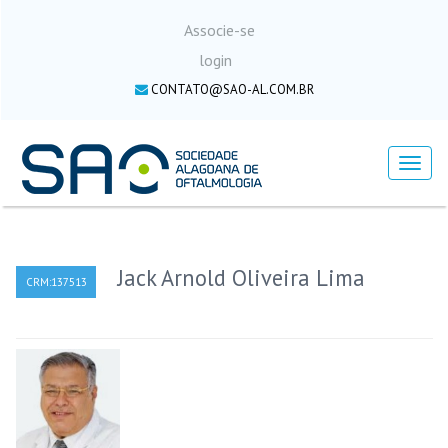
Associe-se
login
CONTATO@SAO-AL.COM.BR
Menu
Jack Arnold Oliveira Lima
CRM:137513