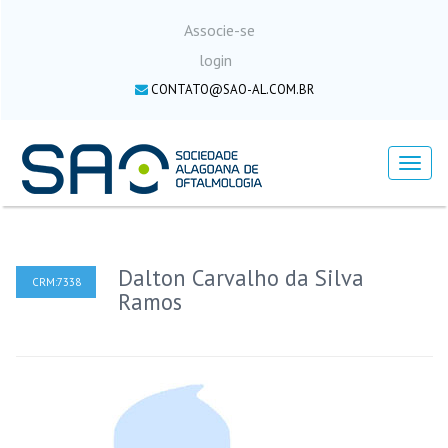
Associe-se
login
CONTATO@SAO-AL.COM.BR
Menu
Dalton Carvalho da Silva
CRM:7338
Ramos