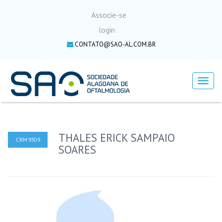
Associe-se
login
CONTATO@SAO-AL.COM.BR
Menu
THALES ERICK SAMPAIO
CRM:9309
SOARES